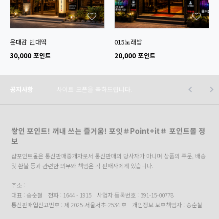
윤대감 빈대떡
015노래방
30,000 포인트
20,000 포인트
공지사항
사이트 오픈을 축하드립니다.
쌓인 포인트! 꺼내 쓰는 즐거움! 포잇＃Point+it＃ 포인트몰 정
보
샵포인트몰은 통신판매중개자로서 통신판매의 당사자가 아니며 상품의 주문, 배송
및 환불 등과 관련한 의무와 책임은 각 판매자에게 있습니다.
주소 :
대표 : 송순철
전화 : 1644 - 1915
사업자 등록번호 : 391-15-00778
통신판매업신고번호 : 제 2025-서울서초-2534 호
개인정보 보호책임자 : 송순철